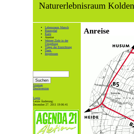
Naturerlebnisraum Kolden
Lebensraum Marsch
Anreise
Baumpfad
Karte
Anreise
Weitere Ziele in der
Umgebung
Träger der Einrichtung
Dank
Impressum
Sitemap
Druckversion
Login
Letzte Änderung:
December 27. 2011 19:06:41