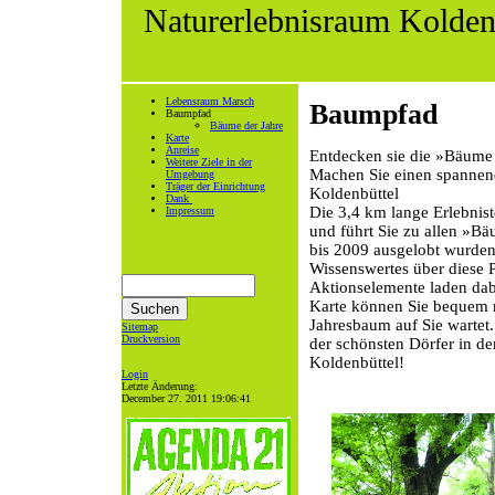
Naturerlebnisraum Kolden
Lebensraum Marsch
Baumpfad
Baumpfad
Bäume der Jahre
Karte
Anreise
Entdecken sie die »Bäume
Weitere Ziele in der
Machen Sie einen spannen
Umgebung
Träger der Einrichtung
Koldenbüttel
Dank
Die 3,4 km lange Erlebnist
Impressum
und führt Sie zu allen »Bä
bis 2009 ausgelobt wurden
Wissenswertes über diese P
Aktionselemente laden da
Karte können Sie bequem m
Jahresbaum auf Sie wartet
Sitemap
Druckversion
der schönsten Dörfer in de
Koldenbüttel!
Login
Letzte Änderung:
December 27. 2011 19:06:41