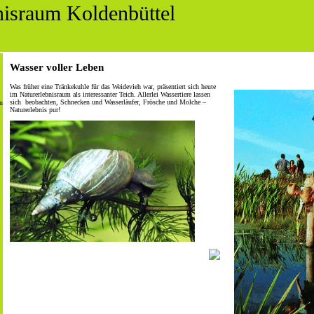
nisraum Koldenbüttel
Wasser voller Leben
Was früher eine Tränkekuhle für das Weidevieh war, präsentiert sich heute
im Naturerlebnisraum als interessanter Teich. Allerlei Wassertiere lassen
sich beobachten, Schnecken und Wasserläufer, Frösche und Molche –
n
Naturerlebnis pur!