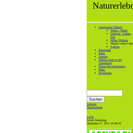
Naturerleb
Lebensraum Marsch
Wiese - Weide
Grüppen, Gräben,
Siel
Höher Wohnen
Wasser voller Lebe
Späting
Baumpfad
Karte
Anreise
Weitere Ziele in der
Umgebung
Träger der Einrichtung
Dank
Impressum
Sitemap
Druckversion
Login
Letzte Änderung:
December 27. 2011 19:06:41